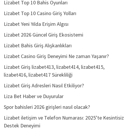
Lizabet Top 10 Bahis Oyunları
Lizabet Top 10 Casino Giriş Yolları
Lizabet Yeni Yılda Erişim Algısı
Lizabet 2026 Güncel Giriş Ekosistemi
Lizabet Bahis Giriş Alışkanlıkları
Lizabet Casino Giriş Deneyimi Ne zaman Yaşanır?
Lizabet Giriş lizabet413, lizabet414, lizabet415,
lizabet416, lizabet417 Sürekliliği
Lizabet Giriş Adresleri Nasıl Etkiliyor?
Liza Bet Haber ve Duyurular
Spor bahisleri 2026 girişleri nasıl olacak?
Lizabet iletişim ve Telefon Numarası: 2025’te Kesintisiz
Destek Deneyimi