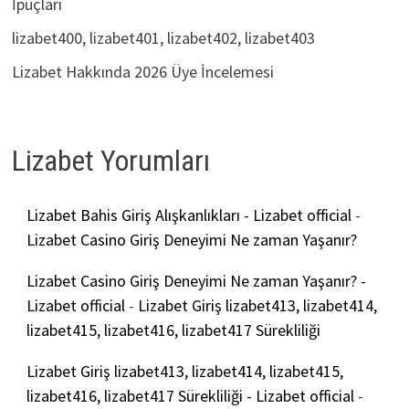
İpuçları
lizabet400, lizabet401, lizabet402, lizabet403
Lizabet Hakkında 2026 Üye İncelemesi
Lizabet Yorumları
Lizabet Bahis Giriş Alışkanlıkları - Lizabet official
-
Lizabet Casino Giriş Deneyimi Ne zaman Yaşanır?
Lizabet Casino Giriş Deneyimi Ne zaman Yaşanır? -
Lizabet official
-
Lizabet Giriş lizabet413, lizabet414,
lizabet415, lizabet416, lizabet417 Sürekliliği
Lizabet Giriş lizabet413, lizabet414, lizabet415,
lizabet416, lizabet417 Sürekliliği - Lizabet official
-