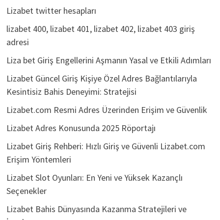
Lizabet twitter hesapları
lizabet 400, lizabet 401, lizabet 402, lizabet 403 giriş
adresi
Liza bet Giriş Engellerini Aşmanın Yasal ve Etkili Adımları
Lizabet Güncel Giriş Kişiye Özel Adres Bağlantılarıyla
Kesintisiz Bahis Deneyimi: Stratejisi
Lizabet.com Resmi Adres Üzerinden Erişim ve Güvenlik
Lizabet Adres Konusunda 2025 Röportajı
Lizabet Giriş Rehberi: Hızlı Giriş ve Güvenli Lizabet.com
Erişim Yöntemleri
Lizabet Slot Oyunları: En Yeni ve Yüksek Kazançlı
Seçenekler
Lizabet Bahis Dünyasında Kazanma Stratejileri ve