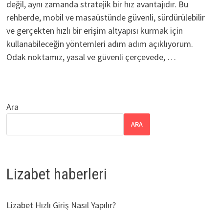
değil, aynı zamanda stratejik bir hız avantajıdır. Bu
rehberde, mobil ve masaüstünde güvenli, sürdürülebilir
ve gerçekten hızlı bir erişim altyapısı kurmak için
kullanabileceğin yöntemleri adım adım açıklıyorum.
Odak noktamız, yasal ve güvenli çerçevede, …
Ara
ARA
Lizabet haberleri
Lizabet Hızlı Giriş Nasıl Yapılır?