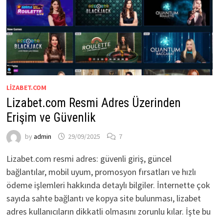
LIZABET.COM
Lizabet.com Resmi Adres Üzerinden
Erişim ve Güvenlik
by
admin
29/09/2025
7
Lizabet.com resmi adres: güvenli giriş, güncel
bağlantılar, mobil uyum, promosyon fırsatları ve hızlı
ödeme işlemleri hakkında detaylı bilgiler. İnternette çok
sayıda sahte bağlantı ve kopya site bulunması, lizabet
adres kullanıcıların dikkatli olmasını zorunlu kılar. İşte bu