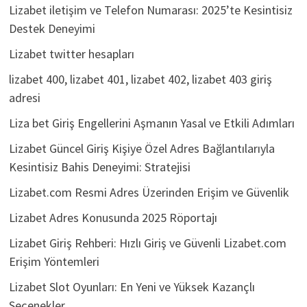
Lizabet iletişim ve Telefon Numarası: 2025’te Kesintisiz
Destek Deneyimi
Lizabet twitter hesapları
lizabet 400, lizabet 401, lizabet 402, lizabet 403 giriş
adresi
Liza bet Giriş Engellerini Aşmanın Yasal ve Etkili Adımları
Lizabet Güncel Giriş Kişiye Özel Adres Bağlantılarıyla
Kesintisiz Bahis Deneyimi: Stratejisi
Lizabet.com Resmi Adres Üzerinden Erişim ve Güvenlik
Lizabet Adres Konusunda 2025 Röportajı
Lizabet Giriş Rehberi: Hızlı Giriş ve Güvenli Lizabet.com
Erişim Yöntemleri
Lizabet Slot Oyunları: En Yeni ve Yüksek Kazançlı
Seçenekler