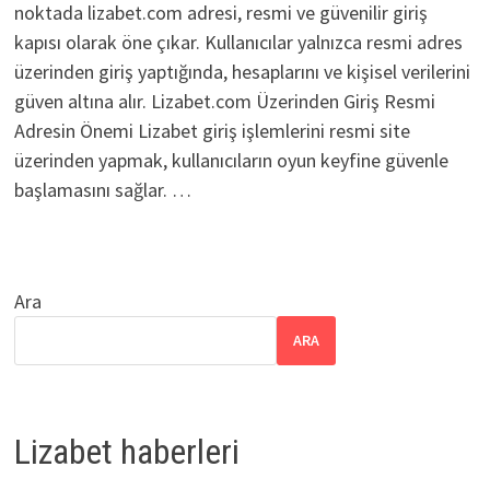
noktada lizabet.com adresi, resmi ve güvenilir giriş
kapısı olarak öne çıkar. Kullanıcılar yalnızca resmi adres
üzerinden giriş yaptığında, hesaplarını ve kişisel verilerini
güven altına alır. Lizabet.com Üzerinden Giriş Resmi
Adresin Önemi Lizabet giriş işlemlerini resmi site
üzerinden yapmak, kullanıcıların oyun keyfine güvenle
başlamasını sağlar. …
Ara
ARA
Lizabet haberleri