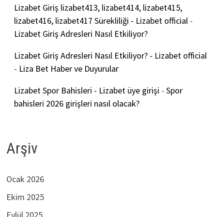
Lizabet Giriş lizabet413, lizabet414, lizabet415,
lizabet416, lizabet417 Sürekliliği - Lizabet official
-
Lizabet Giriş Adresleri Nasıl Etkiliyor?
Lizabet Giriş Adresleri Nasıl Etkiliyor? - Lizabet official
-
Liza Bet Haber ve Duyurular
Lizabet Spor Bahisleri - Lizabet üye girişi
-
Spor
bahisleri 2026 girişleri nasıl olacak?
Arşiv
Ocak 2026
Ekim 2025
Eylül 2025