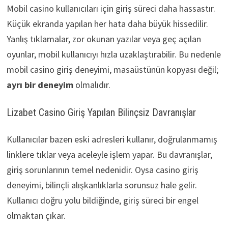
Mobil casino kullanıcıları için giriş süreci daha hassastır.
Küçük ekranda yapılan her hata daha büyük hissedilir.
Yanlış tıklamalar, zor okunan yazılar veya geç açılan
oyunlar, mobil kullanıcıyı hızla uzaklaştırabilir. Bu nedenle
mobil casino giriş deneyimi, masaüstünün kopyası değil;
ayrı bir deneyim
olmalıdır.
Lizabet Casino Giriş Yapılan Bilinçsiz Davranışlar
Kullanıcılar bazen eski adresleri kullanır, doğrulanmamış
linklere tıklar veya aceleyle işlem yapar. Bu davranışlar,
giriş sorunlarının temel nedenidir. Oysa casino giriş
deneyimi, bilinçli alışkanlıklarla sorunsuz hale gelir.
Kullanıcı doğru yolu bildiğinde, giriş süreci bir engel
olmaktan çıkar.