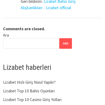
Geri bildirim:
Lizabet Bahis Giriş
Alışkanlıkları - Lizabet official
Comments are closed.
Ara
ARA
Lizabet haberleri
Lizabet Hızlı Giriş Nasıl Yapılır?
Lizabet Top 10 Bahis Oyunları
Lizabet Top 10 Casino Giriş Yolları