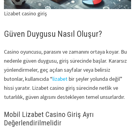
Lizabet casino giriş
Güven Duygusu Nasıl Oluşur?
Casino oyuncusu, parasını ve zamanını ortaya koyar. Bu
nedenle güven duygusu, giriş sürecinde başlar. Kararsız
yönlendirmeler, geç açılan sayfalar veya belirsiz
butonlar, kullanıcıda “
lizabet
bir şeyler yolunda değil”
hissi yaratır. Lizabet casino giriş sürecinde netlik ve
tutarlılık, güven algısını destekleyen temel unsurlardır.
Mobil Lizabet Casino Giriş Ayrı
Değerlendirilmelidir