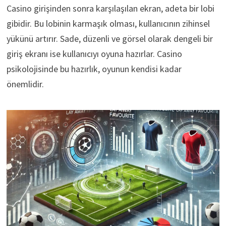
Casino girişinden sonra karşılaşılan ekran, adeta bir lobi
gibidir. Bu lobinin karmaşık olması, kullanıcının zihinsel
yükünü artırır. Sade, düzenli ve görsel olarak dengeli bir
giriş ekranı ise kullanıcıyı oyuna hazırlar. Casino
psikolojisinde bu hazırlık, oyunun kendisi kadar
önemlidir.