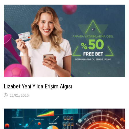
Lizabet Yeni Yılda Erişim Algısı
22/01/2026