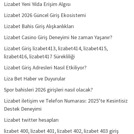
Lizabet Yeni Yılda Erişim Algısı
Lizabet 2026 Güncel Giriş Ekosistemi
Lizabet Bahis Giriş Alışkanlıkları
Lizabet Casino Giriş Deneyimi Ne zaman Yaşanır?
Lizabet Giriş lizabet413, lizabet414, lizabet415,
lizabet416, lizabet417 Sürekliliği
Lizabet Giriş Adresleri Nasıl Etkiliyor?
Liza Bet Haber ve Duyurular
Spor bahisleri 2026 girişleri nasıl olacak?
Lizabet iletişim ve Telefon Numarası: 2025’te Kesintisiz
Destek Deneyimi
Lizabet twitter hesapları
lizabet 400, lizabet 401, lizabet 402, lizabet 403 giriş