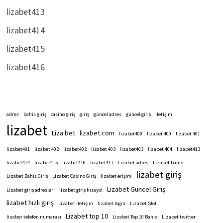
lizabet413
lizabet414
lizabet415
lizabet416
adres
bahis giriş
casino giriş
giriş
güncel adres
güncel giriş
iletişim
lizabet
Liza bet
lizabet.com
lizabet400
lizabet 400
lizabet 401
lizabet401
lizabet 402
lizabet402
lizabet 403
lizabet403
lizabet 404
lizabet413
lizabet414
lizabet415
lizabet416
lizabet417
Lizabet adres
Lizabet bahis
lizabet giriş
Lizabet Bahis Giriş
Lizabet Casino Giriş
lizabet erişim
Lizabet Güncel Giriş
Lizabet giriş adresleri
lizabet giriş kısayol
lizabet hızlı giriş
Lizabet iletişim
lizabet login
Lizabet Slot
Lizabet top 10
lizabet telefon numarası
Lizabet Top 10 Bahis
Lizabet twitter