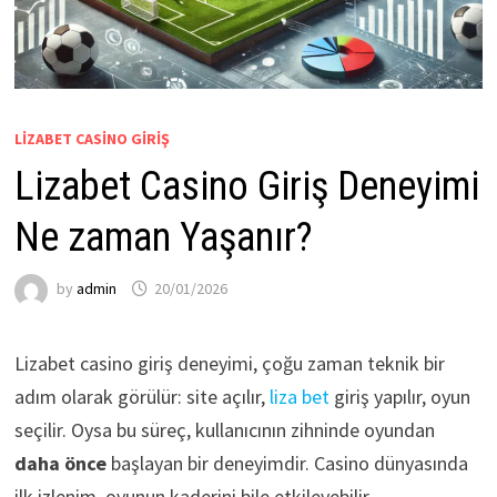
LIZABET CASINO GIRIŞ
Lizabet Casino Giriş Deneyimi
Ne zaman Yaşanır?
by
admin
20/01/2026
Lizabet casino giriş deneyimi, çoğu zaman teknik bir
adım olarak görülür: site açılır,
liza bet
giriş yapılır, oyun
seçilir. Oysa bu süreç, kullanıcının zihninde oyundan
daha önce
başlayan bir deneyimdir. Casino dünyasında
ilk izlenim, oyunun kaderini bile etkileyebilir.