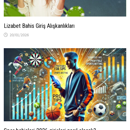
Lizabet Bahis Giriş Alışkanlıkları
20/01/2026