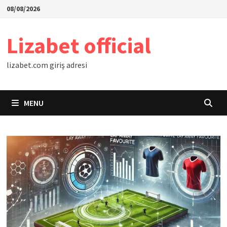
Skip
08/08/2026
to
content
Lizabet official
lizabet.com giriş adresi
MENU