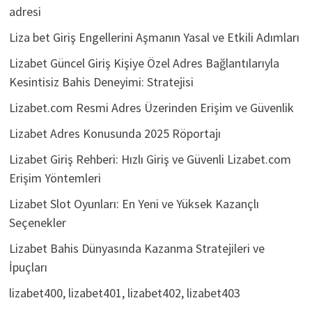
adresi
Liza bet Giriş Engellerini Aşmanın Yasal ve Etkili Adımları
Lizabet Güncel Giriş Kişiye Özel Adres Bağlantılarıyla
Kesintisiz Bahis Deneyimi: Stratejisi
Lizabet.com Resmi Adres Üzerinden Erişim ve Güvenlik
Lizabet Adres Konusunda 2025 Röportajı
Lizabet Giriş Rehberi: Hızlı Giriş ve Güvenli Lizabet.com
Erişim Yöntemleri
Lizabet Slot Oyunları: En Yeni ve Yüksek Kazançlı
Seçenekler
Lizabet Bahis Dünyasında Kazanma Stratejileri ve
İpuçları
lizabet400, lizabet401, lizabet402, lizabet403