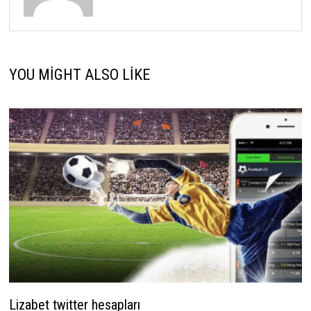
YOU MIGHT ALSO LIKE
Lizabet twitter hesapları