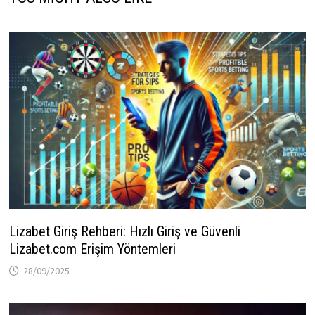
Lizabet Giriş Rehberi: Hızlı Giriş ve Güvenli
Lizabet.com Erişim Yöntemleri
28/09/2025