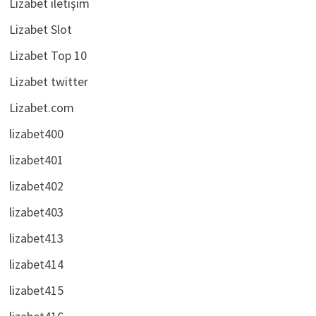
Lizabet iletişim
Lizabet Slot
Lizabet Top 10
Lizabet twitter
Lizabet.com
lizabet400
lizabet401
lizabet402
lizabet403
lizabet413
lizabet414
lizabet415