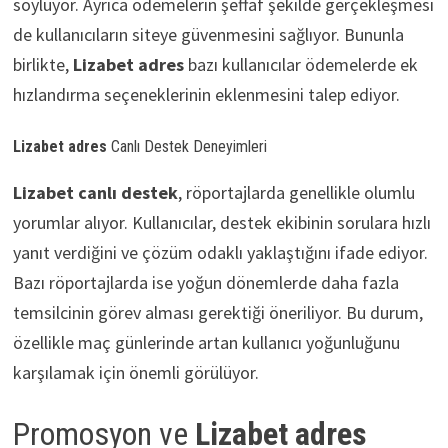
söylüyor. Ayrıca ödemelerin şeffaf şekilde gerçekleşmesi
de kullanıcıların siteye güvenmesini sağlıyor. Bununla
birlikte,
Lizabet adres
bazı kullanıcılar ödemelerde ek
hızlandırma seçeneklerinin eklenmesini talep ediyor.
Lizabet adres
Canlı Destek Deneyimleri
Lizabet canlı destek
, röportajlarda genellikle olumlu
yorumlar alıyor. Kullanıcılar, destek ekibinin sorulara hızlı
yanıt verdiğini ve çözüm odaklı yaklaştığını ifade ediyor.
Bazı röportajlarda ise yoğun dönemlerde daha fazla
temsilcinin görev alması gerektiği öneriliyor. Bu durum,
özellikle maç günlerinde artan kullanıcı yoğunluğunu
karşılamak için önemli görülüyor.
Promosyon ve
Lizabet adres