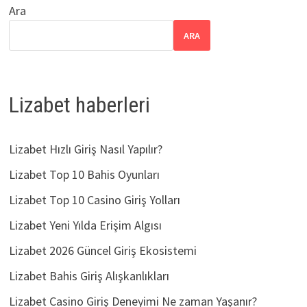
Ara
ARA
Lizabet haberleri
Lizabet Hızlı Giriş Nasıl Yapılır?
Lizabet Top 10 Bahis Oyunları
Lizabet Top 10 Casino Giriş Yolları
Lizabet Yeni Yılda Erişim Algısı
Lizabet 2026 Güncel Giriş Ekosistemi
Lizabet Bahis Giriş Alışkanlıkları
Lizabet Casino Giriş Deneyimi Ne zaman Yaşanır?