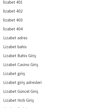
lizabet 401
lizabet 402
lizabet 403
lizabet 404
Lizabet adres
Lizabet bahis
Lizabet Bahis Giriş
Lizabet Casino Giriş
Lizabet giriş
Lizabet giriş adresleri
Lizabet Güncel Giriş
Lizabet Hızlı Giriş