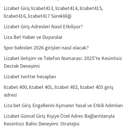
Lizabet Giriş lizabet413, lizabet414, lizabet415,
lizabet416, lizabet417 Sürekliliği
Lizabet Giriş Adresleri Nasıl Etkiliyor?
Liza Bet Haber ve Duyurular
Spor bahisleri 2026 girişleri nasıl olacak?
Lizabet iletişim ve Telefon Numarası: 2025’te Kesintisiz
Destek Deneyimi
Lizabet twitter hesapları
lizabet 400, lizabet 401, lizabet 402, lizabet 403 giriş
adresi
Liza bet Giriş Engellerini Aşmanın Yasal ve Etkili Adımları
Lizabet Güncel Giriş Kişiye Özel Adres Bağlantılarıyla
Kesintisiz Bahis Deneyimi: Stratejisi