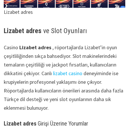
Lizabet adres
Lizabet adres
ve Slot Oyunları
Casino
Lizabet adres
, röportajlarda Lizabet’in oyun
çeşitliliğinden sıkça bahsediyor. Slot makinelerindeki
temaların çeşitliliği ve jackpot fırsatları, kullanıcıların
dikkatini çekiyor. Canlı
lizabet casino
deneyiminde ise
krupiyelerin profesyonel yaklaşımı öne çıkıyor.
Röportajlarda kullanıcıların önerileri arasında daha fazla
Türkçe dil desteği ve yeni slot oyunlarının daha sık
eklenmesi bulunuyor.
Lizabet adres
Girişi Üzerine Yorumlar