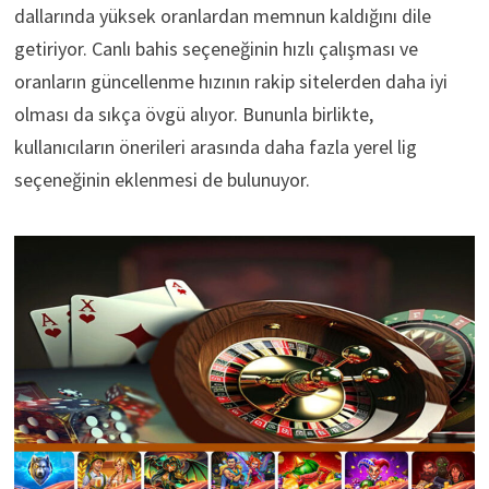
dallarında yüksek oranlardan memnun kaldığını dile
getiriyor. Canlı bahis seçeneğinin hızlı çalışması ve
oranların güncellenme hızının rakip sitelerden daha iyi
olması da sıkça övgü alıyor. Bununla birlikte,
kullanıcıların önerileri arasında daha fazla yerel lig
seçeneğinin eklenmesi de bulunuyor.