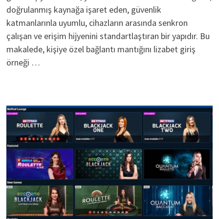
doğrulanmış kaynağa işaret eden, güvenlik
katmanlarınla uyumlu, cihazların arasında senkron
çalışan ve erişim hijyenini standartlaştıran bir yapıdır. Bu
makalede, kişiye özel bağlantı mantığını lizabet giriş
örneği …