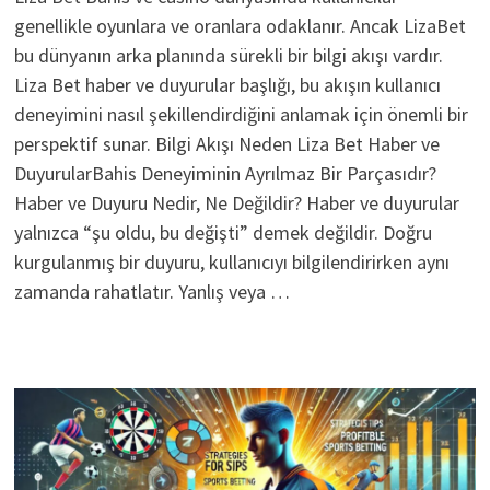
genellikle oyunlara ve oranlara odaklanır. Ancak LizaBet
bu dünyanın arka planında sürekli bir bilgi akışı vardır.
Liza Bet haber ve duyurular başlığı, bu akışın kullanıcı
deneyimini nasıl şekillendirdiğini anlamak için önemli bir
perspektif sunar. Bilgi Akışı Neden Liza Bet Haber ve
DuyurularBahis Deneyiminin Ayrılmaz Bir Parçasıdır?
Haber ve Duyuru Nedir, Ne Değildir? Haber ve duyurular
yalnızca “şu oldu, bu değişti” demek değildir. Doğru
kurgulanmış bir duyuru, kullanıcıyı bilgilendirirken aynı
zamanda rahatlatır. Yanlış veya …