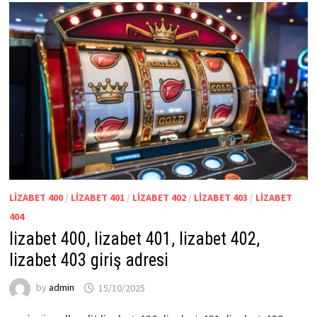
LIZABET 400
/
LIZABET 401
/
LIZABET 402
/
LIZABET 403
/
LIZABET
404
lizabet 400, lizabet 401, lizabet 402,
lizabet 403 giriş adresi
by
admin
15/10/2025