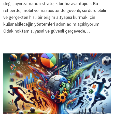
değil, aynı zamanda stratejik bir hız avantajıdır. Bu
rehberde, mobil ve masaüstünde güvenli, sürdürülebilir
ve gerçekten hızlı bir erişim altyapısı kurmak için
kullanabileceğin yöntemleri adım adım açıklıyorum.
Odak noktamız, yasal ve güvenli çerçevede, …