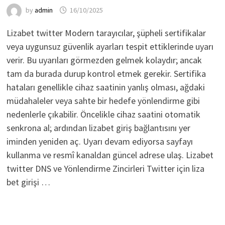
by
admin
16/10/2025
Lizabet twitter Modern tarayıcılar, şüpheli sertifikalar
veya uygunsuz güvenlik ayarları tespit ettiklerinde uyarı
verir. Bu uyarıları görmezden gelmek kolaydır; ancak
tam da burada durup kontrol etmek gerekir. Sertifika
hataları genellikle cihaz saatinin yanlış olması, ağdaki
müdahaleler veya sahte bir hedefe yönlendirme gibi
nedenlerle çıkabilir. Öncelikle cihaz saatini otomatik
senkrona al; ardından lizabet giriş bağlantısını yer
iminden yeniden aç. Uyarı devam ediyorsa sayfayı
kullanma ve resmî kanaldan güncel adrese ulaş. Lizabet
twitter DNS ve Yönlendirme Zincirleri Twitter için liza
bet girişi …