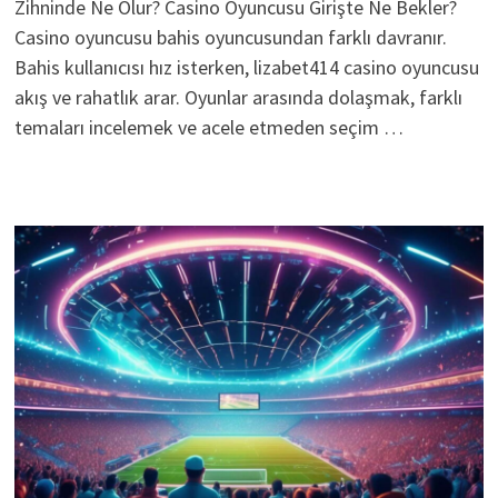
Zihninde Ne Olur? Casino Oyuncusu Girişte Ne Bekler?
Casino oyuncusu bahis oyuncusundan farklı davranır.
Bahis kullanıcısı hız isterken, lizabet414 casino oyuncusu
akış ve rahatlık arar. Oyunlar arasında dolaşmak, farklı
temaları incelemek ve acele etmeden seçim …