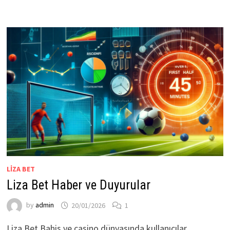
LIZA BET
Liza Bet Haber ve Duyurular
by
admin
20/01/2026
1
Liza Bet Bahis ve casino dünyasında kullanıcılar