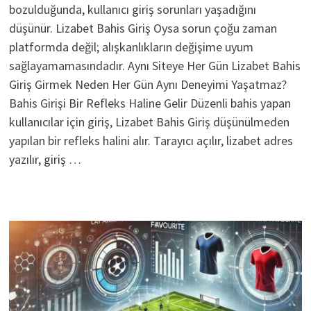
bozulduğunda, kullanıcı giriş sorunları yaşadığını
düşünür. Lizabet Bahis Giriş Oysa sorun çoğu zaman
platformda değil; alışkanlıkların değişime uyum
sağlayamamasındadır. Aynı Siteye Her Gün Lizabet Bahis
Giriş Girmek Neden Her Gün Aynı Deneyimi Yaşatmaz?
Bahis Girişi Bir Refleks Haline Gelir Düzenli bahis yapan
kullanıcılar için giriş, Lizabet Bahis Giriş düşünülmeden
yapılan bir refleks halini alır. Tarayıcı açılır, lizabet adres
yazılır, giriş …