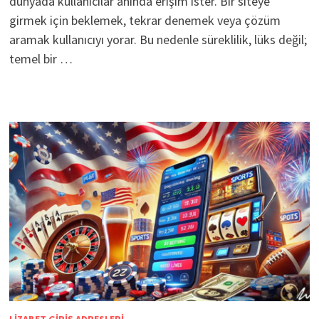
dünyada kullanıcılar anında erişim ister. Bir siteye
girmek için beklemek, tekrar denemek veya çözüm
aramak kullanıcıyı yorar. Bu nedenle süreklilik, lüks değil;
temel bir …
LIZABET GIRIŞ ADRESLERI