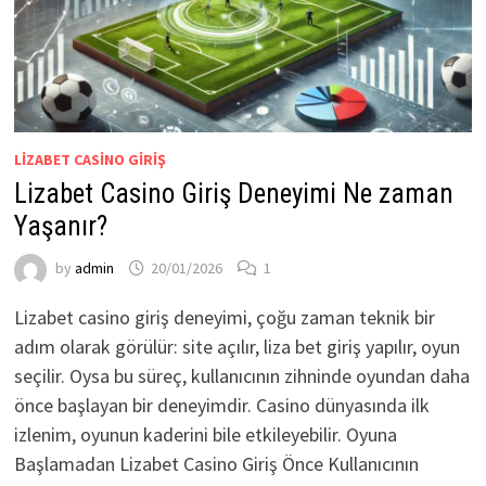
LIZABET CASINO GIRIŞ
Lizabet Casino Giriş Deneyimi Ne zaman
Yaşanır?
by
admin
20/01/2026
1
Lizabet casino giriş deneyimi, çoğu zaman teknik bir
adım olarak görülür: site açılır, liza bet giriş yapılır, oyun
seçilir. Oysa bu süreç, kullanıcının zihninde oyundan daha
önce başlayan bir deneyimdir. Casino dünyasında ilk
izlenim, oyunun kaderini bile etkileyebilir. Oyuna
Başlamadan Lizabet Casino Giriş Önce Kullanıcının