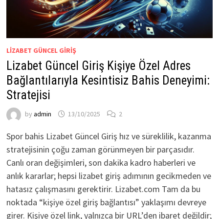
LIZABET GÜNCEL GIRIŞ
Lizabet Güncel Giriş Kişiye Özel Adres
Bağlantılarıyla Kesintisiz Bahis Deneyimi:
Stratejisi
by
admin
13/10/2025
2
Spor bahis Lizabet Güncel Giriş hız ve süreklilik, kazanma
stratejisinin çoğu zaman görünmeyen bir parçasıdır.
Canlı oran değişimleri, son dakika kadro haberleri ve
anlık kararlar; hepsi lizabet giriş adımının gecikmeden ve
hatasız çalışmasını gerektirir. Lizabet.com Tam da bu
noktada “kişiye özel giriş bağlantısı” yaklaşımı devreye
girer. Kişiye özel link, yalnızca bir URL’den ibaret değildir;