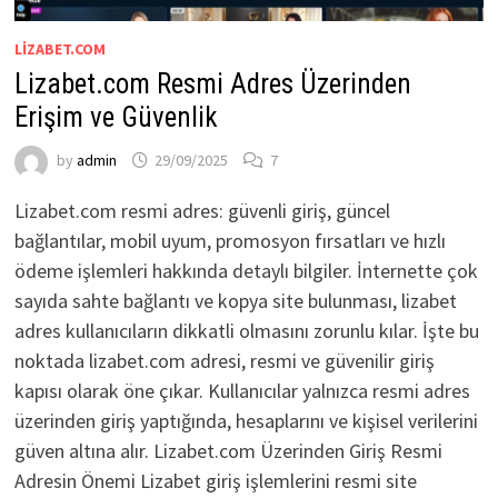
LIZABET.COM
Lizabet.com Resmi Adres Üzerinden
Erişim ve Güvenlik
by
admin
29/09/2025
7
Lizabet.com resmi adres: güvenli giriş, güncel
bağlantılar, mobil uyum, promosyon fırsatları ve hızlı
ödeme işlemleri hakkında detaylı bilgiler. İnternette çok
sayıda sahte bağlantı ve kopya site bulunması, lizabet
adres kullanıcıların dikkatli olmasını zorunlu kılar. İşte bu
noktada lizabet.com adresi, resmi ve güvenilir giriş
kapısı olarak öne çıkar. Kullanıcılar yalnızca resmi adres
üzerinden giriş yaptığında, hesaplarını ve kişisel verilerini
güven altına alır. Lizabet.com Üzerinden Giriş Resmi
Adresin Önemi Lizabet giriş işlemlerini resmi site