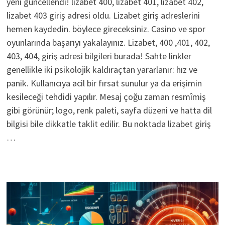
yeni güncellendi! lizabet 400, lizabet 401, lizabet 402,
lizabet 403 giriş adresi oldu. Lizabet giriş adreslerini
hemen kaydedin. böylece gireceksiniz. Casino ve spor
oyunlarında başarıyı yakalayınız. Lizabet, 400 ,401, 402,
403, 404, giriş adresi bilgileri burada! Sahte linkler
genellikle iki psikolojik kaldıraçtan yararlanır: hız ve
panik. Kullanıcıya acil bir fırsat sunulur ya da erişimin
kesileceği tehdidi yapılır. Mesaj çoğu zaman resmîmiş
gibi görünür; logo, renk paleti, sayfa düzeni ve hatta dil
bilgisi bile dikkatle taklit edilir. Bu noktada lizabet giriş
…