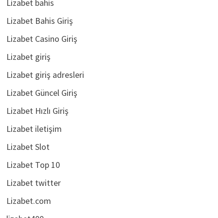
Lizabet bahis
Lizabet Bahis Giriş
Lizabet Casino Giriş
Lizabet giriş
Lizabet giriş adresleri
Lizabet Güncel Giriş
Lizabet Hızlı Giriş
Lizabet iletişim
Lizabet Slot
Lizabet Top 10
Lizabet twitter
Lizabet.com