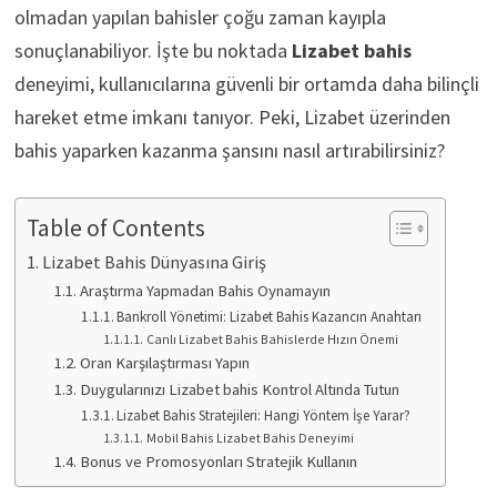
olmadan yapılan bahisler çoğu zaman kayıpla
sonuçlanabiliyor. İşte bu noktada
Lizabet bahis
deneyimi, kullanıcılarına güvenli bir ortamda daha bilinçli
hareket etme imkanı tanıyor. Peki, Lizabet üzerinden
bahis yaparken kazanma şansını nasıl artırabilirsiniz?
Table of Contents
Lizabet Bahis Dünyasına Giriş
Araştırma Yapmadan Bahis Oynamayın
Bankroll Yönetimi: Lizabet Bahis Kazancın Anahtarı
Canlı Lizabet Bahis Bahislerde Hızın Önemi
Oran Karşılaştırması Yapın
Duygularınızı Lizabet bahis Kontrol Altında Tutun
Lizabet Bahis Stratejileri: Hangi Yöntem İşe Yarar?
Mobil Bahis Lizabet Bahis Deneyimi
Bonus ve Promosyonları Stratejik Kullanın