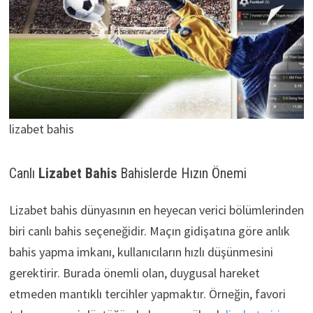
lizabet bahis
Canlı
Lizabet Bahis
Bahislerde Hızın Önemi
Lizabet bahis dünyasının en heyecan verici bölümlerinden
biri canlı bahis seçeneğidir. Maçın gidişatına göre anlık
bahis yapma imkanı, kullanıcıların hızlı düşünmesini
gerektirir. Burada önemli olan, duygusal hareket
etmeden mantıklı tercihler yapmaktır. Örneğin, favori