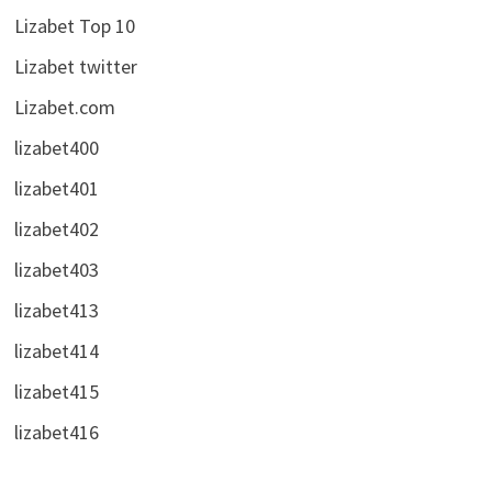
Lizabet Top 10
Lizabet twitter
Lizabet.com
lizabet400
lizabet401
lizabet402
lizabet403
lizabet413
lizabet414
lizabet415
lizabet416