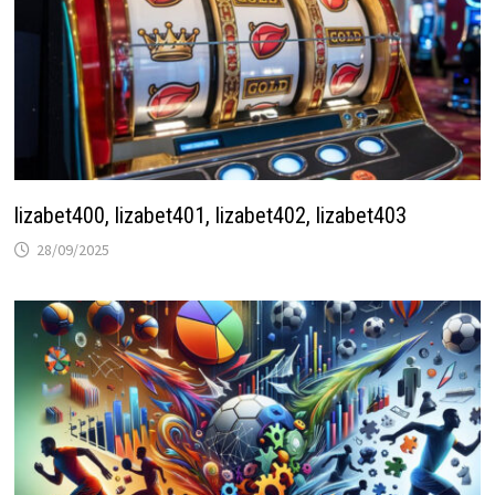
lizabet400, lizabet401, lizabet402, lizabet403
28/09/2025