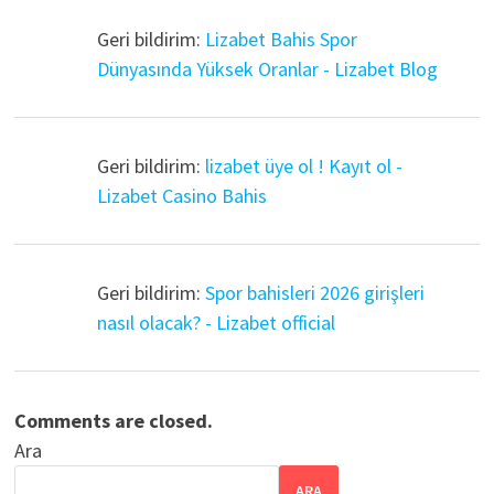
Geri bildirim:
Lizabet Bahis Spor
Dünyasında Yüksek Oranlar - Lizabet Blog
Geri bildirim:
lizabet üye ol ! Kayıt ol -
Lizabet Casino Bahis
Geri bildirim:
Spor bahisleri 2026 girişleri
nasıl olacak? - Lizabet official
Comments are closed.
Ara
ARA