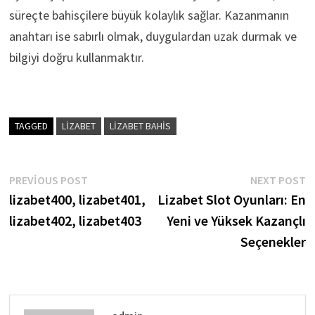
süreçte bahisçilere büyük kolaylık sağlar. Kazanmanın
anahtarı ise sabırlı olmak, duygulardan uzak durmak ve
bilgiyi doğru kullanmaktır.
TAGGED
LIZABET
LIZABET BAHIS
Yazı
Previous
N
PREVIOUS POST
NEXT POST
post:
p
lizabet400, lizabet401,
Lizabet Slot Oyunları: En
gezinmesi
lizabet402, lizabet403
Yeni ve Yüksek Kazançlı
Seçenekler