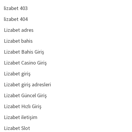
lizabet 403
lizabet 404
Lizabet adres
Lizabet bahis
Lizabet Bahis Giriş
Lizabet Casino Giriş
Lizabet giriş
Lizabet giriş adresleri
Lizabet Güncel Giriş
Lizabet Hızlı Giriş
Lizabet iletişim
Lizabet Slot