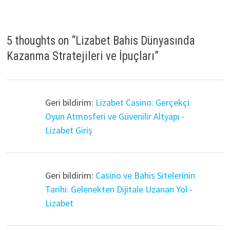
5 thoughts on “
Lizabet Bahis Dünyasında
Kazanma Stratejileri ve İpuçları
”
Geri bildirim:
Lizabet Casino: Gerçekçi
Oyun Atmosferi ve Güvenilir Altyapı -
Lizabet Giriş
Geri bildirim:
Casino ve Bahis Sitelerinin
Tarihi: Gelenekten Dijitale Uzanan Yol -
Lizabet