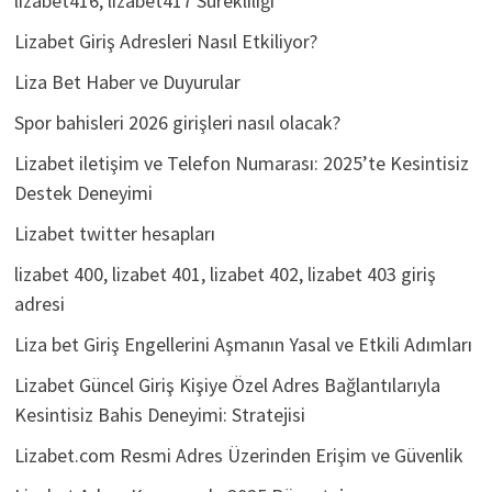
lizabet416, lizabet417 Sürekliliği
Lizabet Giriş Adresleri Nasıl Etkiliyor?
Liza Bet Haber ve Duyurular
Spor bahisleri 2026 girişleri nasıl olacak?
Lizabet iletişim ve Telefon Numarası: 2025’te Kesintisiz
Destek Deneyimi
Lizabet twitter hesapları
lizabet 400, lizabet 401, lizabet 402, lizabet 403 giriş
adresi
Liza bet Giriş Engellerini Aşmanın Yasal ve Etkili Adımları
Lizabet Güncel Giriş Kişiye Özel Adres Bağlantılarıyla
Kesintisiz Bahis Deneyimi: Stratejisi
Lizabet.com Resmi Adres Üzerinden Erişim ve Güvenlik