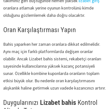
takımınız geri düştüğünde hemen yüksek
lizabet giriş
oranlara atlamak yerine oyunun kontrolünü kimde
olduğunu gözlemlemek daha doğru olacaktır.
Oran Karşılaştırması Yapın
Bahis yaparken her zaman oranlara dikkat edilmelidir.
Aynı maç için farklı platformlarda değişen oranlar
olabilir. Ancak Lizabet bahis sistemi, rekabetçi oranları
sayesinde kullanıcılarına yüksek kazanç potansiyeli
sunar. Özellikle kombine kuponlarda oranların toplam
etkisi büyük olur. Bu nedenle oran karşılaştırmasını
alışkanlık haline getirmek uzun vadede kazancınızı artırır.
Duygularınızı
Lizabet bahis
Kontrol