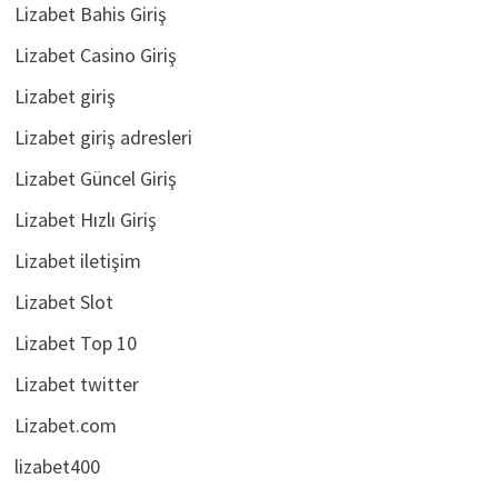
Lizabet Bahis Giriş
Lizabet Casino Giriş
Lizabet giriş
Lizabet giriş adresleri
Lizabet Güncel Giriş
Lizabet Hızlı Giriş
Lizabet iletişim
Lizabet Slot
Lizabet Top 10
Lizabet twitter
Lizabet.com
lizabet400