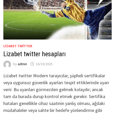
LIZABET TWITTER
Lizabet twitter hesapları
by
admin
16/10/2025
Lizabet twitter Modern tarayıcılar, şüpheli sertifikalar
veya uygunsuz güvenlik ayarları tespit ettiklerinde uyarı
verir. Bu uyarıları görmezden gelmek kolaydır; ancak
tam da burada durup kontrol etmek gerekir. Sertifika
hataları genellikle cihaz saatinin yanlış olması, ağdaki
müdahaleler veya sahte bir hedefe yönlendirme gibi