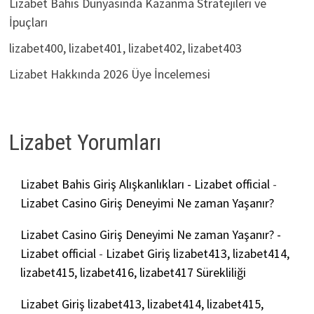
Lizabet Bahis Dünyasında Kazanma Stratejileri ve
İpuçları
lizabet400, lizabet401, lizabet402, lizabet403
Lizabet Hakkında 2026 Üye İncelemesi
Lizabet Yorumları
Lizabet Bahis Giriş Alışkanlıkları - Lizabet official
-
Lizabet Casino Giriş Deneyimi Ne zaman Yaşanır?
Lizabet Casino Giriş Deneyimi Ne zaman Yaşanır? -
Lizabet official
-
Lizabet Giriş lizabet413, lizabet414,
lizabet415, lizabet416, lizabet417 Sürekliliği
Lizabet Giriş lizabet413, lizabet414, lizabet415,