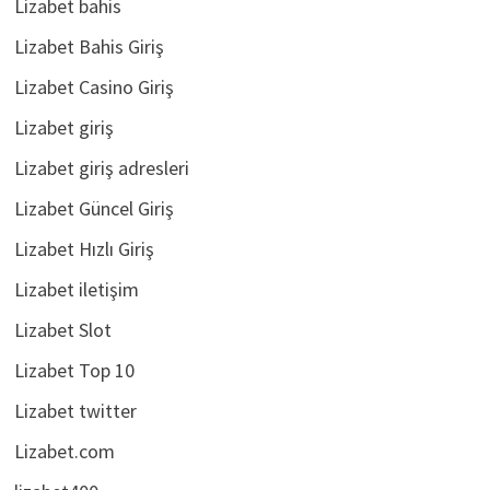
Lizabet bahis
Lizabet Bahis Giriş
Lizabet Casino Giriş
Lizabet giriş
Lizabet giriş adresleri
Lizabet Güncel Giriş
Lizabet Hızlı Giriş
Lizabet iletişim
Lizabet Slot
Lizabet Top 10
Lizabet twitter
Lizabet.com