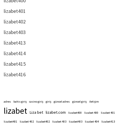
lizabet400
lizabet401
lizabet402
lizabet403
lizabet413
lizabet414
lizabet415
lizabet416
adres
bahis giriş
casino giriş
giriş
güncel adres
güncel giriş
iletişim
lizabet
Liza bet
lizabet.com
lizabet400
lizabet 400
lizabet 401
lizabet401
lizabet 402
lizabet402
lizabet 403
lizabet403
lizabet 404
lizabet413