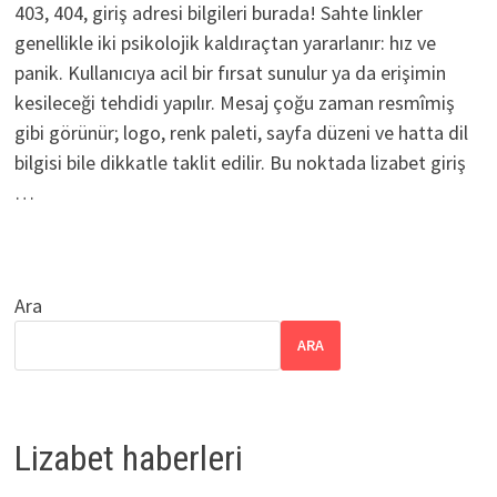
403, 404, giriş adresi bilgileri burada! Sahte linkler
genellikle iki psikolojik kaldıraçtan yararlanır: hız ve
panik. Kullanıcıya acil bir fırsat sunulur ya da erişimin
kesileceği tehdidi yapılır. Mesaj çoğu zaman resmîmiş
gibi görünür; logo, renk paleti, sayfa düzeni ve hatta dil
bilgisi bile dikkatle taklit edilir. Bu noktada lizabet giriş
…
Ara
ARA
Lizabet haberleri