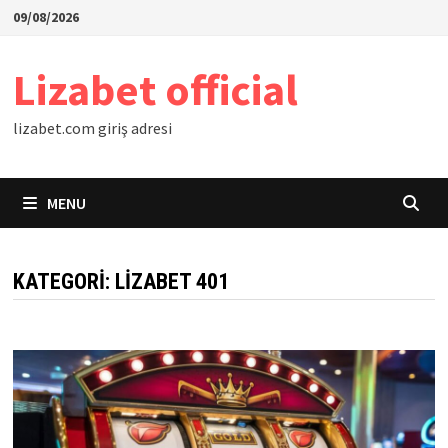
Skip
09/08/2026
to
content
Lizabet official
lizabet.com giriş adresi
MENU
KATEGORI:
LIZABET 401