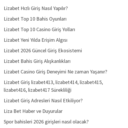
Lizabet Hızlı Giriş Nasıl Yapılır?
Lizabet Top 10 Bahis Oyunları
Lizabet Top 10 Casino Giriş Yolları
Lizabet Yeni Yılda Erişim Algısı
Lizabet 2026 Güncel Giriş Ekosistemi
Lizabet Bahis Giriş Alışkanlıkları
Lizabet Casino Giriş Deneyimi Ne zaman Yaşanır?
Lizabet Giriş lizabet413, lizabet414, lizabet415,
lizabet416, lizabet417 Sürekliliği
Lizabet Giriş Adresleri Nasıl Etkiliyor?
Liza Bet Haber ve Duyurular
Spor bahisleri 2026 girişleri nasıl olacak?