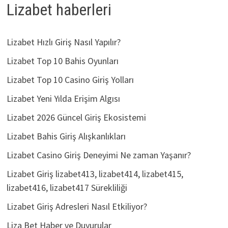
Lizabet haberleri
Lizabet Hızlı Giriş Nasıl Yapılır?
Lizabet Top 10 Bahis Oyunları
Lizabet Top 10 Casino Giriş Yolları
Lizabet Yeni Yılda Erişim Algısı
Lizabet 2026 Güncel Giriş Ekosistemi
Lizabet Bahis Giriş Alışkanlıkları
Lizabet Casino Giriş Deneyimi Ne zaman Yaşanır?
Lizabet Giriş lizabet413, lizabet414, lizabet415,
lizabet416, lizabet417 Sürekliliği
Lizabet Giriş Adresleri Nasıl Etkiliyor?
Liza Bet Haber ve Duyurular