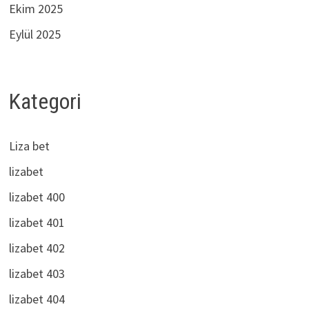
Ekim 2025
Eylül 2025
Kategori
Liza bet
lizabet
lizabet 400
lizabet 401
lizabet 402
lizabet 403
lizabet 404