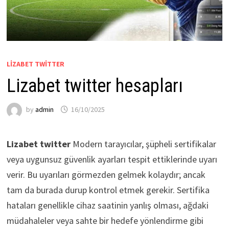
LIZABET TWITTER
Lizabet twitter hesapları
by
admin
16/10/2025
Lizabet twitter
Modern tarayıcılar, şüpheli sertifikalar
veya uygunsuz güvenlik ayarları tespit ettiklerinde uyarı
verir. Bu uyarıları görmezden gelmek kolaydır; ancak
tam da burada durup kontrol etmek gerekir. Sertifika
hataları genellikle cihaz saatinin yanlış olması, ağdaki
müdahaleler veya sahte bir hedefe yönlendirme gibi