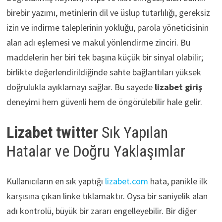
birebir yazımı, metinlerin dil ve üslup tutarlılığı, gereksiz
izin ve indirme taleplerinin yokluğu, parola yöneticisinin
alan adı eşlemesi ve makul yönlendirme zinciri. Bu
maddelerin her biri tek başına küçük bir sinyal olabilir;
birlikte değerlendirildiğinde sahte bağlantıları yüksek
doğrulukla ayıklamayı sağlar. Bu sayede
lizabet giriş
deneyimi hem güvenli hem de öngörülebilir hale gelir.
Lizabet twitter
Sık Yapılan
Hatalar ve Doğru Yaklaşımlar
Kullanıcıların en sık yaptığı
lizabet.com
hata, panikle ilk
karşısına çıkan linke tıklamaktır. Oysa bir saniyelik alan
adı kontrolü, büyük bir zararı engelleyebilir. Bir diğer