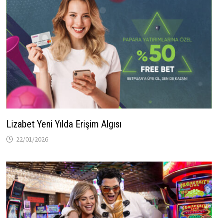
Lizabet Yeni Yılda Erişim Algısı
22/01/2026