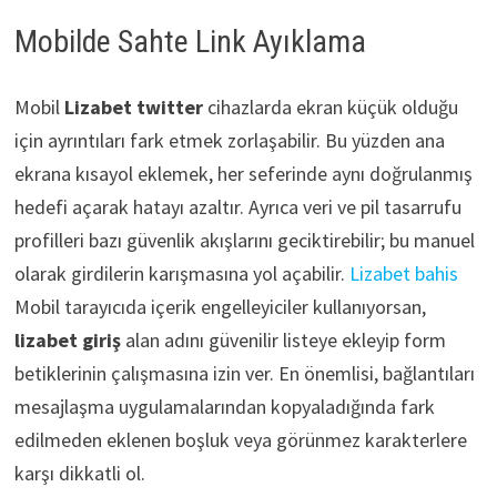
Mobilde Sahte Link Ayıklama
Mobil
Lizabet twitter
cihazlarda ekran küçük olduğu
için ayrıntıları fark etmek zorlaşabilir. Bu yüzden ana
ekrana kısayol eklemek, her seferinde aynı doğrulanmış
hedefi açarak hatayı azaltır. Ayrıca veri ve pil tasarrufu
profilleri bazı güvenlik akışlarını geciktirebilir; bu manuel
olarak girdilerin karışmasına yol açabilir.
Lizabet bahis
Mobil tarayıcıda içerik engelleyiciler kullanıyorsan,
lizabet giriş
alan adını güvenilir listeye ekleyip form
betiklerinin çalışmasına izin ver. En önemlisi, bağlantıları
mesajlaşma uygulamalarından kopyaladığında fark
edilmeden eklenen boşluk veya görünmez karakterlere
karşı dikkatli ol.