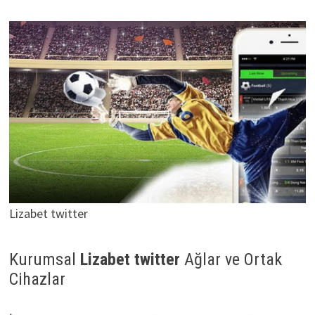
Lizabet twitter
Kurumsal
Lizabet twitter
Ağlar ve Ortak
Cihazlar