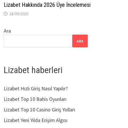
Lizabet Hakkında 2026 Üye İncelemesi
28/09/2025
Ara
ARA
Lizabet haberleri
Lizabet Hızlı Giriş Nasıl Yapılır?
Lizabet Top 10 Bahis Oyunları
Lizabet Top 10 Casino Giriş Yolları
Lizabet Yeni Yılda Erişim Algısı