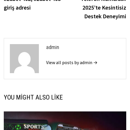
giriş adresi
2025’te Kesintisiz
Destek Deneyimi
admin
View all posts by admin →
YOU MIGHT ALSO LIKE