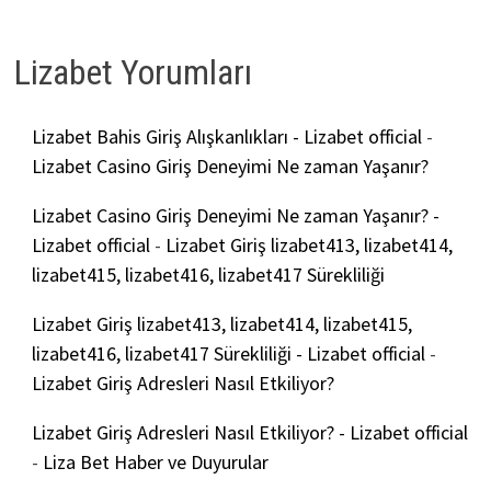
Lizabet Yorumları
Lizabet Bahis Giriş Alışkanlıkları - Lizabet official
-
Lizabet Casino Giriş Deneyimi Ne zaman Yaşanır?
Lizabet Casino Giriş Deneyimi Ne zaman Yaşanır? -
Lizabet official
-
Lizabet Giriş lizabet413, lizabet414,
lizabet415, lizabet416, lizabet417 Sürekliliği
Lizabet Giriş lizabet413, lizabet414, lizabet415,
lizabet416, lizabet417 Sürekliliği - Lizabet official
-
Lizabet Giriş Adresleri Nasıl Etkiliyor?
Lizabet Giriş Adresleri Nasıl Etkiliyor? - Lizabet official
-
Liza Bet Haber ve Duyurular