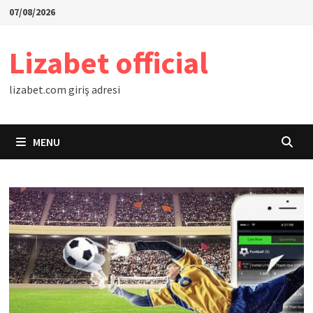
Skip
07/08/2026
to
content
Lizabet official
lizabet.com giriş adresi
MENU