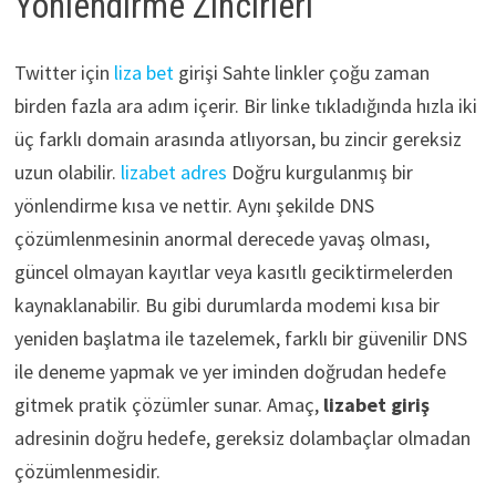
Yönlendirme Zincirleri
Twitter için
liza bet
girişi Sahte linkler çoğu zaman
birden fazla ara adım içerir. Bir linke tıkladığında hızla iki
üç farklı domain arasında atlıyorsan, bu zincir gereksiz
uzun olabilir.
lizabet adres
Doğru kurgulanmış bir
yönlendirme kısa ve nettir. Aynı şekilde DNS
çözümlenmesinin anormal derecede yavaş olması,
güncel olmayan kayıtlar veya kasıtlı geciktirmelerden
kaynaklanabilir. Bu gibi durumlarda modemi kısa bir
yeniden başlatma ile tazelemek, farklı bir güvenilir DNS
ile deneme yapmak ve yer iminden doğrudan hedefe
gitmek pratik çözümler sunar. Amaç,
lizabet giriş
adresinin doğru hedefe, gereksiz dolambaçlar olmadan
çözümlenmesidir.