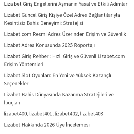
Liza bet Giriş Engellerini Aşmanın Yasal ve Etkili Adımları
Lizabet Güncel Giriş Kişiye Özel Adres Bağlantılarıyla
Kesintisiz Bahis Deneyimi: Stratejisi
Lizabet.com Resmi Adres Üzerinden Erişim ve Güvenlik
Lizabet Adres Konusunda 2025 Röportajı
Lizabet Giriş Rehberi: Hızlı Giriş ve Güvenli Lizabet.com
Erişim Yöntemleri
Lizabet Slot Oyunları: En Yeni ve Yüksek Kazançlı
Seçenekler
Lizabet Bahis Dünyasında Kazanma Stratejileri ve
İpuçları
lizabet400, lizabet401, lizabet402, lizabet403
Lizabet Hakkında 2026 Üye İncelemesi