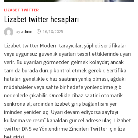
LIZABET TWITTER
Lizabet twitter hesapları
by
admin
16/10/2025
Lizabet twitter Modern tarayıcılar, şüpheli sertifikalar
veya uygunsuz güvenlik ayarları tespit ettiklerinde uyarı
verir. Bu uyarıları görmezden gelmek kolaydır; ancak
tam da burada durup kontrol etmek gerekir. Sertifika
hataları genellikle cihaz saatinin yanlış olması, ağdaki
müdahaleler veya sahte bir hedefe yönlendirme gibi
nedenlerle çıkabilir. Öncelikle cihaz saatini otomatik
senkrona al; ardından lizabet giriş bağlantısını yer
iminden yeniden aç. Uyarı devam ediyorsa sayfayı
kullanma ve resmî kanaldan güncel adrese ulaş. Lizabet
twitter DNS ve Yönlendirme Zincirleri Twitter için liza
bet girişi …