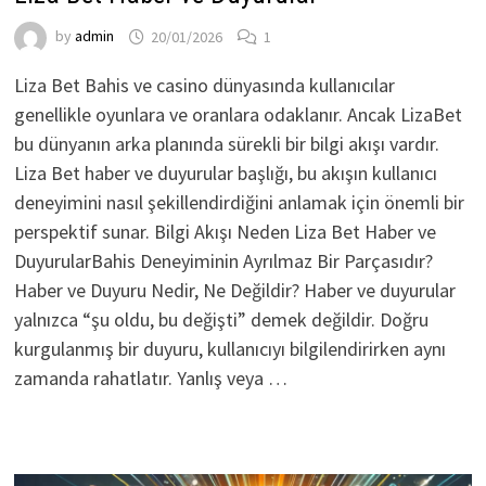
by
admin
20/01/2026
1
Liza Bet Bahis ve casino dünyasında kullanıcılar
genellikle oyunlara ve oranlara odaklanır. Ancak LizaBet
bu dünyanın arka planında sürekli bir bilgi akışı vardır.
Liza Bet haber ve duyurular başlığı, bu akışın kullanıcı
deneyimini nasıl şekillendirdiğini anlamak için önemli bir
perspektif sunar. Bilgi Akışı Neden Liza Bet Haber ve
DuyurularBahis Deneyiminin Ayrılmaz Bir Parçasıdır?
Haber ve Duyuru Nedir, Ne Değildir? Haber ve duyurular
yalnızca “şu oldu, bu değişti” demek değildir. Doğru
kurgulanmış bir duyuru, kullanıcıyı bilgilendirirken aynı
zamanda rahatlatır. Yanlış veya …