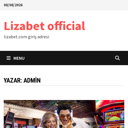
Skip
08/08/2026
to
content
Lizabet official
lizabet.com giriş adresi
MENU
YAZAR:
ADMIN