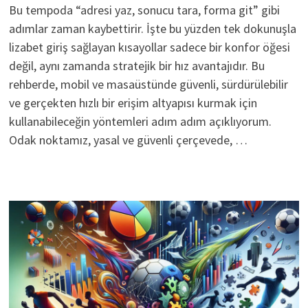
Bu tempoda “adresi yaz, sonucu tara, forma git” gibi
adımlar zaman kaybettirir. İşte bu yüzden tek dokunuşla
lizabet giriş sağlayan kısayollar sadece bir konfor öğesi
değil, aynı zamanda stratejik bir hız avantajıdır. Bu
rehberde, mobil ve masaüstünde güvenli, sürdürülebilir
ve gerçekten hızlı bir erişim altyapısı kurmak için
kullanabileceğin yöntemleri adım adım açıklıyorum.
Odak noktamız, yasal ve güvenli çerçevede, …