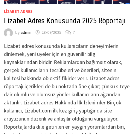
LIZABET ADRES
Lizabet Adres Konusunda 2025 Röportajı
by
admin
28/09/2025
7
Lizabet adres konusunda kullanıcıların deneyimlerini
dinlemek, yeni üyeler için en güvenilir bilgi
kaynaklarından biridir. Reklamlardan bağımsız olarak,
gerçek kullanıcıların tecrübeleri ve önerileri, sitenin
kalitesi hakkında objektif fikirler verir. Lizabet adres
röportajı içerikleri de bu noktada öne çıkar; çünkü siteye
dair olumlu ve olumsuz yönler kullanıcıların ağzından
aktarılır. Lizabet adres Hakkında İlk İzlenimler Birçok
kullanıcı, Lizabet.com ilk kez giriş yaptığında site
arayüzünün düzenli ve anlaşılır olduğunu vurguluyor.
Röportajlarda dile getirilen en yaygın yorumlardan biri,