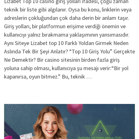
Lizabet Top 10 casino giriş yolları ifadesi, çoğu zaman
teknik bir liste gibi algılanır. Oysa bu konu, linklerin veya
adreslerin çokluğundan çok daha derin bir anlam taşır.
Giriş yolları, bir platformun erişime verdiği önemin ve
kullanıcıyı yalnız bırakmama yaklaşımının yansımasıdır.
Aynı Siteye Lizabet top 10 Farklı Yoldan Girmek Neden
Aslında Tek Bir Şeyi Anlatır? “Top 10 Giriş Yolu” Gerçekte
Ne Demektir? Bir casino sitesinin birden fazla giriş
yoluna sahip olması, kullanıcıya şu mesajı verir:“Bir yol
kapanırsa, oyun bitmez.” Bu, teknik …