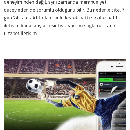
deneyiminden değil, aynı zamanda memnuniyet
düzeyinden de sorumlu olduğunu bilir. Bu nedenle site, 7
gün 24 saat aktif olan canlı destek hattı ve alternatif
iletişim kanallarıyla kesintisiz yardım sağlamaktadır.
Lizabet iletişim …