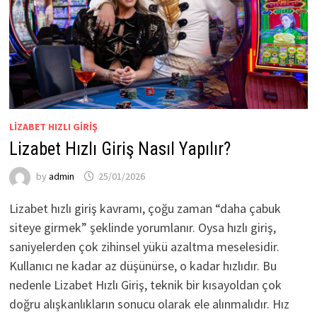
LIZABET HIZLI GIRIŞ
Lizabet Hızlı Giriş Nasıl Yapılır?
by
admin
25/01/2026
Lizabet hızlı giriş kavramı, çoğu zaman “daha çabuk
siteye girmek” şeklinde yorumlanır. Oysa hızlı giriş,
saniyelerden çok zihinsel yükü azaltma meselesidir.
Kullanıcı ne kadar az düşünürse, o kadar hızlıdır. Bu
nedenle Lizabet Hızlı Giriş, teknik bir kısayoldan çok
doğru alışkanlıkların sonucu olarak ele alınmalıdır. Hız