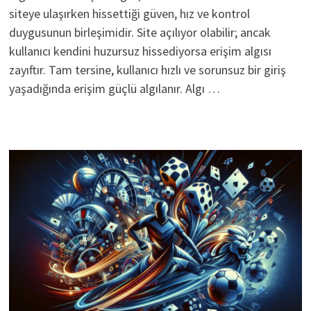
siteye ulaşırken hissettiği güven, hız ve kontrol
duygusunun birleşimidir. Site açılıyor olabilir; ancak
kullanıcı kendini huzursuz hissediyorsa erişim algısı
zayıftır. Tam tersine, kullanıcı hızlı ve sorunsuz bir giriş
yaşadığında erişim güçlü algılanır. Algı …