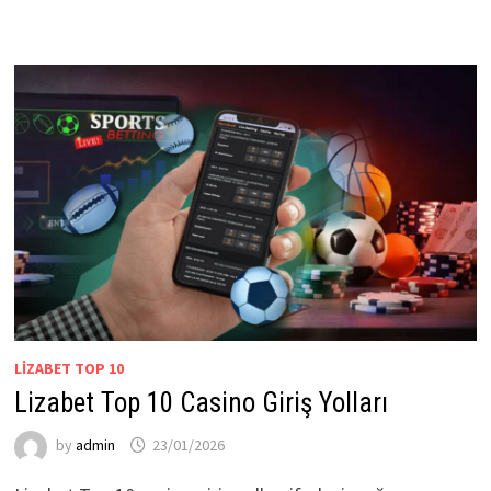
LIZABET TOP 10
Lizabet Top 10 Casino Giriş Yolları
by
admin
23/01/2026