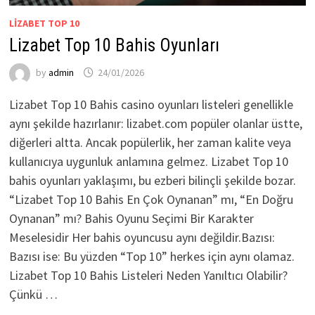
LIZABET TOP 10
Lizabet Top 10 Bahis Oyunları
by
admin
24/01/2026
Lizabet Top 10 Bahis casino oyunları listeleri genellikle
aynı şekilde hazırlanır: lizabet.com popüler olanlar üstte,
diğerleri altta. Ancak popülerlik, her zaman kalite veya
kullanıcıya uygunluk anlamına gelmez. Lizabet Top 10
bahis oyunları yaklaşımı, bu ezberi bilinçli şekilde bozar.
“Lizabet Top 10 Bahis En Çok Oynanan” mı, “En Doğru
Oynanan” mı? Bahis Oyunu Seçimi Bir Karakter
Meselesidir Her bahis oyuncusu aynı değildir.Bazısı:
Bazısı ise: Bu yüzden “Top 10” herkes için aynı olamaz.
Lizabet Top 10 Bahis Listeleri Neden Yanıltıcı Olabilir?
Çünkü …