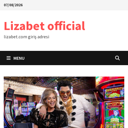
Skip
07/08/2026
to
content
Lizabet official
lizabet.com giriş adresi
MENU