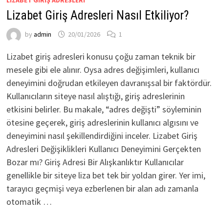
Lizabet Giriş Adresleri Nasıl Etkiliyor?
by
admin
20/01/2026
1
Lizabet giriş adresleri konusu çoğu zaman teknik bir
mesele gibi ele alınır. Oysa adres değişimleri, kullanıcı
deneyimini doğrudan etkileyen davranışsal bir faktördür.
Kullanıcıların siteye nasıl alıştığı, giriş adreslerinin
etkisini belirler. Bu makale, “adres değişti” söyleminin
ötesine geçerek, giriş adreslerinin kullanıcı algısını ve
deneyimini nasıl şekillendirdiğini inceler. Lizabet Giriş
Adresleri Değişiklikleri Kullanıcı Deneyimini Gerçekten
Bozar mı? Giriş Adresi Bir Alışkanlıktır Kullanıcılar
genellikle bir siteye liza bet tek bir yoldan girer. Yer imi,
tarayıcı geçmişi veya ezberlenen bir alan adı zamanla
otomatik …