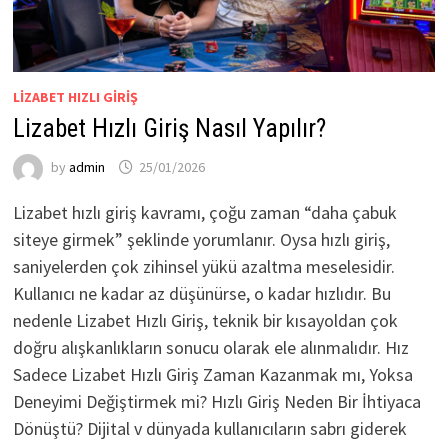
LIZABET HIZLI GIRIŞ
Lizabet Hızlı Giriş Nasıl Yapılır?
by
admin
25/01/2026
Lizabet hızlı giriş kavramı, çoğu zaman “daha çabuk
siteye girmek” şeklinde yorumlanır. Oysa hızlı giriş,
saniyelerden çok zihinsel yükü azaltma meselesidir.
Kullanıcı ne kadar az düşünürse, o kadar hızlıdır. Bu
nedenle Lizabet Hızlı Giriş, teknik bir kısayoldan çok
doğru alışkanlıkların sonucu olarak ele alınmalıdır. Hız
Sadece Lizabet Hızlı Giriş Zaman Kazanmak mı, Yoksa
Deneyimi Değiştirmek mi? Hızlı Giriş Neden Bir İhtiyaca
Dönüştü? Dijital v dünyada kullanıcıların sabrı giderek