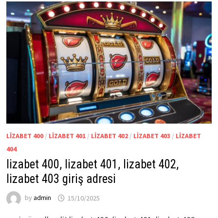
LIZABET 400
/
LIZABET 401
/
LIZABET 402
/
LIZABET 403
/
LIZABET
404
lizabet 400, lizabet 401, lizabet 402,
lizabet 403 giriş adresi
by
admin
15/10/2025