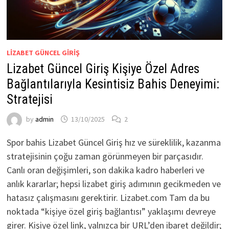
LIZABET GÜNCEL GIRIŞ
Lizabet Güncel Giriş Kişiye Özel Adres
Bağlantılarıyla Kesintisiz Bahis Deneyimi:
Stratejisi
by
admin
13/10/2025
2
Spor bahis Lizabet Güncel Giriş hız ve süreklilik, kazanma
stratejisinin çoğu zaman görünmeyen bir parçasıdır.
Canlı oran değişimleri, son dakika kadro haberleri ve
anlık kararlar; hepsi lizabet giriş adımının gecikmeden ve
hatasız çalışmasını gerektirir. Lizabet.com Tam da bu
noktada “kişiye özel giriş bağlantısı” yaklaşımı devreye
girer. Kişiye özel link, yalnızca bir URL’den ibaret değildir;