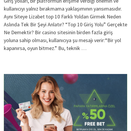
Giriş yolları, bir platformun erişime verdiği önemin ve
kullanıcıyı yalnız bırakmama yaklaşımının yansımasıdır.
Aynı Siteye Lizabet top 10 Farklı Yoldan Girmek Neden
Aslında Tek Bir Şeyi Anlatır? “Top 10 Giriş Yolu” Gerçekte
Ne Demektir? Bir casino sitesinin birden fazla giriş
yoluna sahip olması, kullanıcıya şu mesajı verir:“Bir yol
kapanırsa, oyun bitmez.” Bu, teknik …