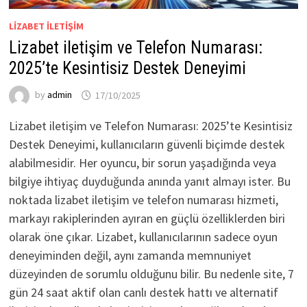
LIZABET ILETIŞIM
Lizabet iletişim ve Telefon Numarası:
2025’te Kesintisiz Destek Deneyimi
by
admin
17/10/2025
Lizabet iletişim ve Telefon Numarası: 2025’te Kesintisiz
Destek Deneyimi, kullanıcıların güvenli biçimde destek
alabilmesidir. Her oyuncu, bir sorun yaşadığında veya
bilgiye ihtiyaç duyduğunda anında yanıt almayı ister. Bu
noktada lizabet iletişim ve telefon numarası hizmeti,
markayı rakiplerinden ayıran en güçlü özelliklerden biri
olarak öne çıkar. Lizabet, kullanıcılarının sadece oyun
deneyiminden değil, aynı zamanda memnuniyet
düzeyinden de sorumlu olduğunu bilir. Bu nedenle site, 7
gün 24 saat aktif olan canlı destek hattı ve alternatif