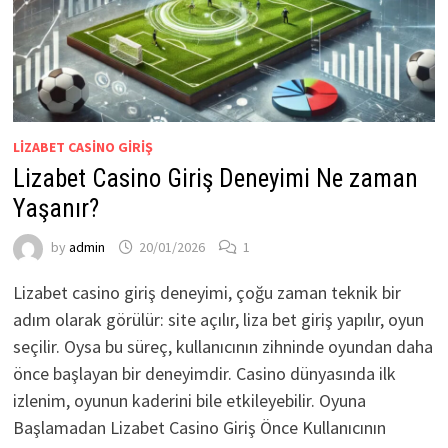
LIZABET CASINO GIRIŞ
Lizabet Casino Giriş Deneyimi Ne zaman
Yaşanır?
by
admin
20/01/2026
1
Lizabet casino giriş deneyimi, çoğu zaman teknik bir
adım olarak görülür: site açılır, liza bet giriş yapılır, oyun
seçilir. Oysa bu süreç, kullanıcının zihninde oyundan daha
önce başlayan bir deneyimdir. Casino dünyasında ilk
izlenim, oyunun kaderini bile etkileyebilir. Oyuna
Başlamadan Lizabet Casino Giriş Önce Kullanıcının