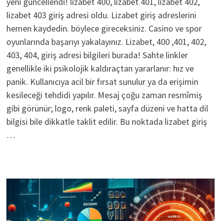
yeni güncellendi! lizabet 400, lizabet 401, lizabet 402,
lizabet 403 giriş adresi oldu. Lizabet giriş adreslerini
hemen kaydedin. böylece gireceksiniz. Casino ve spor
oyunlarında başarıyı yakalayınız. Lizabet, 400 ,401, 402,
403, 404, giriş adresi bilgileri burada! Sahte linkler
genellikle iki psikolojik kaldıraçtan yararlanır: hız ve
panik. Kullanıcıya acil bir fırsat sunulur ya da erişimin
kesileceği tehdidi yapılır. Mesaj çoğu zaman resmîmiş
gibi görünür; logo, renk paleti, sayfa düzeni ve hatta dil
bilgisi bile dikkatle taklit edilir. Bu noktada lizabet giriş
…